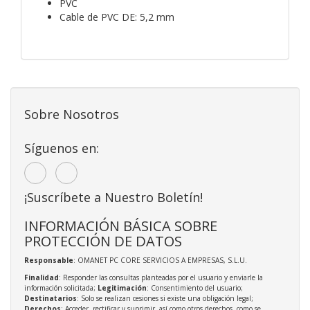
PVC
Cable de PVC DE: 5,2 mm
Sobre Nosotros
Síguenos en:
¡Suscríbete a Nuestro Boletín!
INFORMACIÓN BÁSICA SOBRE
PROTECCIÓN DE DATOS
Responsable
: OMANET PC CORE SERVICIOS A EMPRESAS, S.L.U.
Finalidad
: Responder las consultas planteadas por el usuario y enviarle la
información solicitada;
Legitimación
: Consentimiento del usuario;
Destinatarios
: Solo se realizan cesiones si existe una obligación legal;
Derechos
: Acceder, rectificar y suprimir, así como otros derechos, como se