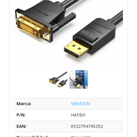
Marca:
VENTION
P/N:
HAFBH
EAN:
6922794745292