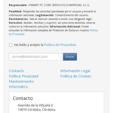
Responsable
: OMANET PC CORE SERVICIOS A EMPRESAS, S.L.U.
Finalidad
: Responder las consultas planteadas por el usuario y enviarle la
información solicitada;
Legitimación
: Consentimiento del usuario;
Destinatarios
: Solo se realizan cesiones si existe una obligación legal;
Derechos
: Acceder, rectificar y suprimir, así como otros derechos, como se
indica en la información adicional;
Información Adicional
: Puede
consultar la información completa de Protección de Datos en nuestra
Política
de Privacidad
.
He leído y acepto la
Política de Privacidad
.
Enviar
Contacto
Información Legal
Política Privacidad
Política de Cookies
Mantenimiento
Informatico
Contacto
Avenida de la Viñuela 3
14010
Córdoba
,
Córdoba