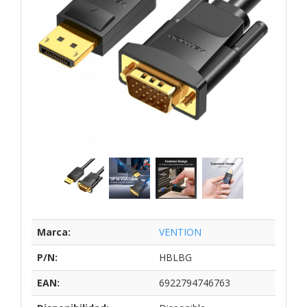
Marca:
VENTION
P/N:
HBLBG
EAN:
6922794746763