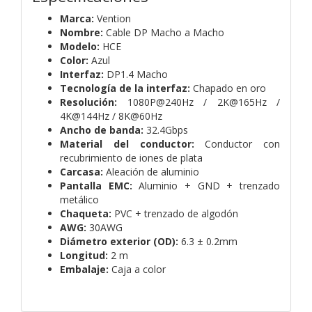
Marca:
Vention
Nombre:
Cable DP Macho a Macho
Modelo:
HCE
Color:
Azul
Interfaz:
DP1.4 Macho
Tecnología de la interfaz:
Chapado en oro
Resolución:
1080P@240Hz / 2K@165Hz /
4K@144Hz / 8K@60Hz
Ancho de banda:
32.4Gbps
Material del conductor:
Conductor con
recubrimiento de iones de plata
Carcasa:
Aleación de aluminio
Pantalla EMC:
Aluminio + GND + trenzado
metálico
Chaqueta:
PVC + trenzado de algodón
AWG:
30AWG
Diámetro exterior (OD):
6.3 ± 0.2mm
Longitud:
2 m
Embalaje:
Caja a color