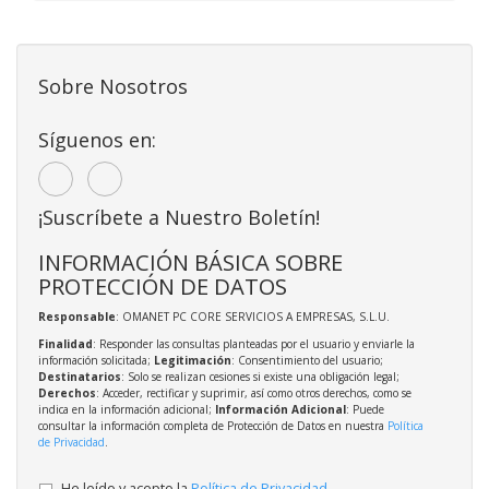
Sobre Nosotros
Síguenos en:
¡Suscríbete a Nuestro Boletín!
INFORMACIÓN BÁSICA SOBRE
PROTECCIÓN DE DATOS
Responsable
: OMANET PC CORE SERVICIOS A EMPRESAS, S.L.U.
Finalidad
: Responder las consultas planteadas por el usuario y enviarle la
información solicitada;
Legitimación
: Consentimiento del usuario;
Destinatarios
: Solo se realizan cesiones si existe una obligación legal;
Derechos
: Acceder, rectificar y suprimir, así como otros derechos, como se
indica en la información adicional;
Información Adicional
: Puede
consultar la información completa de Protección de Datos en nuestra
Política
de Privacidad
.
He leído y acepto la
Política de Privacidad
.