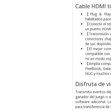
Cable HDMI ti
【Plug & Play】-
habilitados par
【Conecte el tel
un puerto HDMI,
【Transmisión de
conectores cha
de sus dispositi
【El mejor compa
compatible con 
Hz en modo espe
【Amplia compat
Pixelbook, Gal
NUC y muchos o
Disfruta de v
Transmita eventos dep
ganador del juego o s
software adicional. L
para transferencia de 