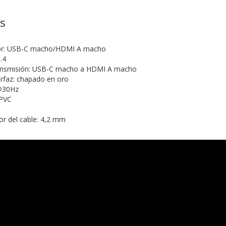
as
tor: USB-C macho/HDMI A macho
.4
ransmisión: USB-C macho a HDMI A macho
erfaz: chapado en oro
@30Hz
 PVC
or del cable: 4,2 mm