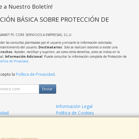
e a Nuestro Boletín!
CIÓN BÁSICA SOBRE PROTECCIÓN DE
MANET PC CORE SERVICIOS A EMPRESAS, S.L.U.
der las consultas planteadas por el usuario y enviarle la información solicitada;
onsentimiento del usuario;
Destinatarios
: Solo se realizan cesiones si existe una
rechos
: Acceder, rectificar y suprimir, así como otros derechos, como se indica en la
nal;
Información Adicional
: Puede consultar la información completa de Protección de
olítica de Privacidad
.
acepto la
Política de Privacidad
.
Enviar
Información Legal
cidad
Política de Cookies
o Informatico
 nuestros servicios.