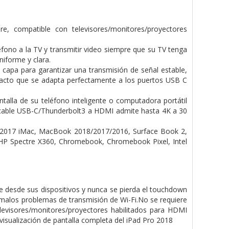
, compatible con televisores/monitores/proyectores
ono a la TV y transmitir video siempre que su TV tenga
iforme y clara.
capa para garantizar una transmisión de señal estable,
pacto que se adapta perfectamente a los puertos USB C
alla de su teléfono inteligente o computadora portátil
El cable USB-C/Thunderbolt3 a HDMI admite hasta 4K a 30
2017 iMac, MacBook 2018/2017/2016, Surface Book 2,
 HP Spectre X360, Chromebook, Chromebook Pixel, Intel
e desde sus dispositivos y nunca se pierda el touchdown
 malos problemas de transmisión de Wi-Fi.No se requiere
elevisores/monitores/proyectores habilitados para HDMI
visualización de pantalla completa del iPad Pro 2018