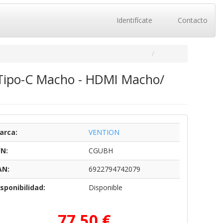
Identifícate
Contacto
Tipo-C Macho - HDMI Macho/
arca:
VENTION
/N:
CGUBH
AN:
6922794742079
sponibilidad:
Disponible
77,50 €