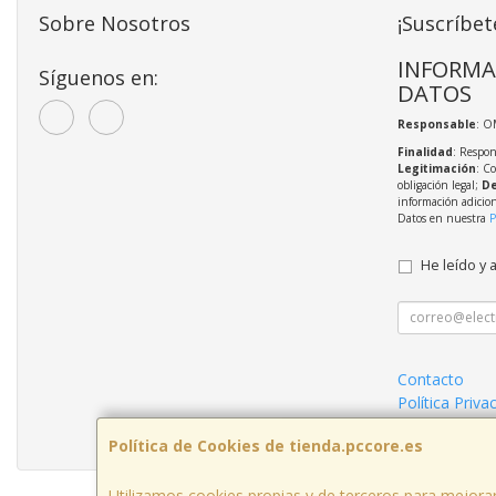
Sobre Nosotros
¡Suscríbet
INFORMA
Síguenos en:
DATOS
Responsable
: O
Finalidad
: Respon
Legitimación
: C
obligación legal;
De
información adicio
Datos en nuestra
P
He leído y 
Contacto
Política Priva
Mantenimient
Política de Cookies de tienda.pccore.es
Utilizamos cookies propias y de terceros para mejorar