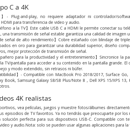
po C a 4K
 Plug-and-play, no requiere adaptador ni controlador/software
a HDMI para transferencia de video y audio.
éfono a la TV】Este cable USB C a HDMI le permite conectar su teléf
 una transmisión de señal estable garantiza una calidad de imagen un
 señal de alto rendimiento】Cobre estañado con blindaje de triple 
pados en oro para garantizar una durabilidad superior, diseño com
vos, mejor protección de transmisión de señal.
ñero para la productividad y el entretenimiento】Sincronice la pant
la TV/pantalla para acceder a su contenido en la pantalla grande. 
jo y modo extendido, sin retrasos ni búfer.
ibilidad】- Compatible con MacBook Pro 2018/2017, Surface Go, 
axy Book, Samsung Galaxy S8/S8 Plus/Note 8 , Dell XPS 15/XPS 13,
tros.
ideos 4K realistas
ortivos, vea películas, juegos y muestre fotos/álbumes directament
us episodios de TV favoritos. Ya no tendrás que preocuparte por los
a solución perfecta para sus dispositivos USB-C. Compatible con t
video y audio.Nota: solo se pueden usar algunas aplicaciones para la 