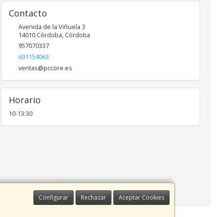
Contacto
Avenida de la Viñuela 3
14010
Córdoba
,
Córdoba
957070337
691154063
ventas@pccore.es
Horario
10-13:30
Configurar
Rechazar
Aceptar Cookies