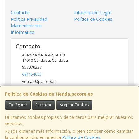
Contacto
Información Legal
Política Privacidad
Política de Cookies
Mantenimiento
Informatico
Contacto
Avenida de la Viñuela 3
14010
Córdoba
,
Córdoba
957070337
691154063
ventas@pccore.es
Política de Cookies de tienda.pccore.es
Horario
Configurar
Rechazar
Aceptar Cookies
10-13:30
Utilizamos cookies propias y de terceros para mejorar nuestros
servicios.
Puede obtener más información, o bien conocer cómo cambiar
Avenida de la Viñuela nº 3, 14010, Córdoba, España. - C.I.F.: B56097777 -
la configuración, en nuestra
Política de Cookies
.