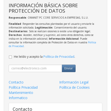
INFORMACIÓN BÁSICA SOBRE
PROTECCIÓN DE DATOS
Responsable
: OMANET PC CORE SERVICIOS A EMPRESAS, S.L.U.
Finalidad
: Responder las consultas planteadas por el usuario y enviarle la
información solicitada;
Legitimación
: Consentimiento del usuario;
Destinatarios
: Solo se realizan cesiones si existe una obligación legal;
Derechos
: Acceder, rectificar y suprimir, así como otros derechos, como se
indica en la información adicional;
Información Adicional
: Puede
consultar la información completa de Protección de Datos en nuestra
Política
de Privacidad
.
He leído y acepto la
Política de Privacidad
.
Enviar
Contacto
Información Legal
Política Privacidad
Política de Cookies
Mantenimiento
Informatico
Contacto