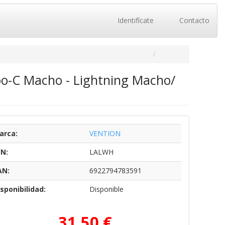
Identifícate
Contacto
po-C Macho - Lightning Macho/
arca:
VENTION
/N:
LALWH
AN:
6922794783591
sponibilidad:
Disponible
31,50 €