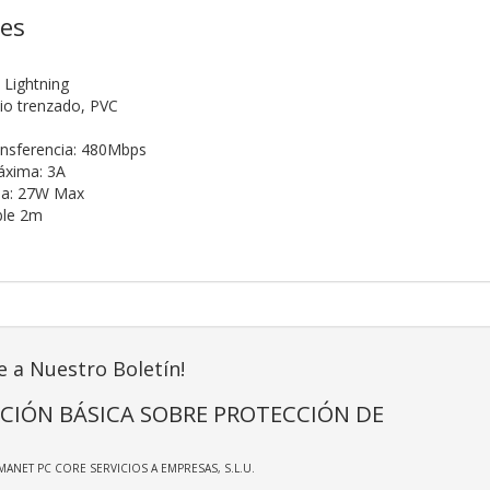
nes
 Lightning
nio trenzado, PVC
ansferencia: 480Mbps
áxima: 3A
ma: 27W Max
ble 2m
e a Nuestro Boletín!
CIÓN BÁSICA SOBRE PROTECCIÓN DE
MANET PC CORE SERVICIOS A EMPRESAS, S.L.U.