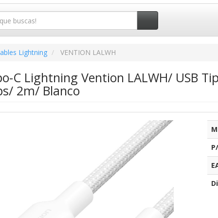
ables Lightning
VENTION LALWH
po-C Lightning Vention LALWH/ USB Ti
s/ 2m/ Blanco
M
P
E
Di