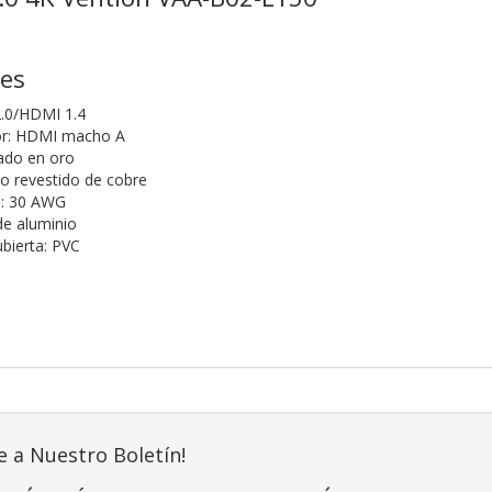
nes
2.0/HDMI 1.4
or: HDMI macho A
ado en oro
o revestido de cobre
le: 30 AWG
de aluminio
ubierta: PVC
e a Nuestro Boletín!