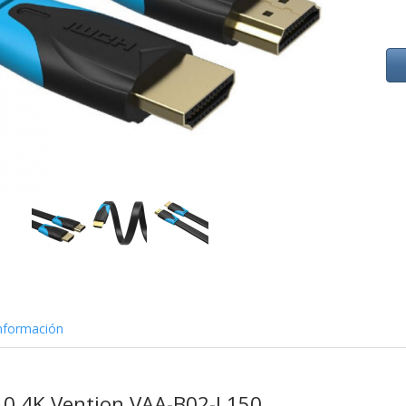
nformación
.0 4K Vention VAA-B02-L150