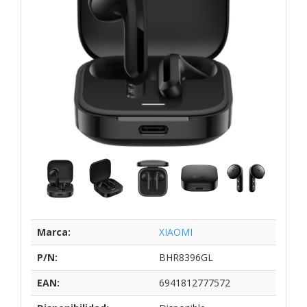
Marca:
XIAOMI
P/N:
BHR8396GL
EAN:
6941812777572