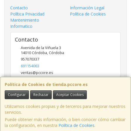
Contacto
Información Legal
Política Privacidad
Política de Cookies
Mantenimiento
Informatico
Contacto
Avenida de la Viñuela 3
14010
Córdoba
,
Córdoba
957070337
691154063
ventas@pccore.es
Política de Cookies de tienda.pccore.es
Horario
Configurar
Rechazar
Aceptar Cookies
10-13:30
Utilizamos cookies propias y de terceros para mejorar nuestros
servicios.
Puede obtener más información, o bien conocer cómo cambiar
Avenida de la Viñuela nº 3, 14010, Córdoba, España. - C.I.F.: B56097777 -
la configuración, en nuestra
Política de Cookies
.
Tfno: 957070337