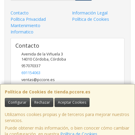
Contacto
Información Legal
Política Privacidad
Política de Cookies
Mantenimiento
Informatico
Contacto
Avenida de la Viñuela 3
14010
Córdoba
,
Córdoba
957070337
691154063
ventas@pccore.es
Política de Cookies de tienda.pccore.es
Horario
Configurar
Rechazar
Aceptar Cookies
10-13:30
Utilizamos cookies propias y de terceros para mejorar nuestros
servicios.
Puede obtener más información, o bien conocer cómo cambiar
Avenida de la Viñuela nº 3, 14010, Córdoba, España. - C.I.F.: B56097777 -
la configuración, en nuestra
Política de Cookies
.