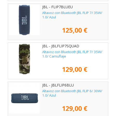
JBL - FLIP7BLUEU
Altavoz con Bluetooth JBL FLIP 7/ 35W/
1.0/ Azul
125,00 €
JBL - JBLFLIP7SQUAD
Altavoz con Bluetooth JBL FLIP 7/ 35W/
1.0/ Camuflaje
129,00 €
JBL - JBLFLIP6BLU
Altavoz con Bluetooth JBL FLIP 6/ 30W/
1.0/ Azul
129,00 €