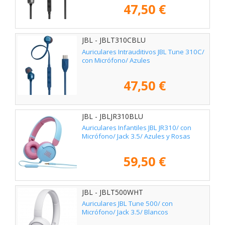
47,50 €
JBL - JBLT310CBLU
Auriculares Intrauditivos JBL Tune 310C/
con Micrófono/ Azules
47,50 €
JBL - JBLJR310BLU
Auriculares Infantiles JBL JR310/ con
Micrófono/ Jack 3.5/ Azules y Rosas
59,50 €
JBL - JBLT500WHT
Auriculares JBL Tune 500/ con
Micrófono/ Jack 3.5/ Blancos