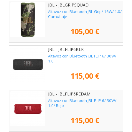
JBL - JBLGRIPSQUAD
Altavoz con Bluetooth JBL Grip/ 16W/ 1.0/
Camuflaje
105,00 €
JBL - JBLFLIP6BLK
Altavoz con Bluetooth JBL FLIP 6/ 30W/
1.0
115,00 €
JBL - JBLFLIP6REDAM
Altavoz con Bluetooth JBL FLIP 6/ 30W/
1.0/ Rojo
115,00 €