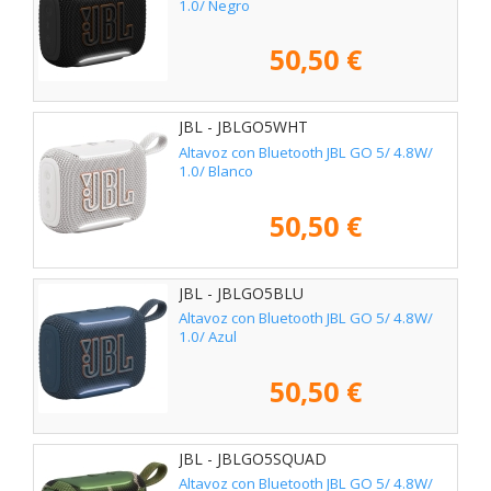
1.0/ Negro
50,50 €
JBL - JBLGO5WHT
Altavoz con Bluetooth JBL GO 5/ 4.8W/
1.0/ Blanco
50,50 €
JBL - JBLGO5BLU
Altavoz con Bluetooth JBL GO 5/ 4.8W/
1.0/ Azul
50,50 €
JBL - JBLGO5SQUAD
Altavoz con Bluetooth JBL GO 5/ 4.8W/