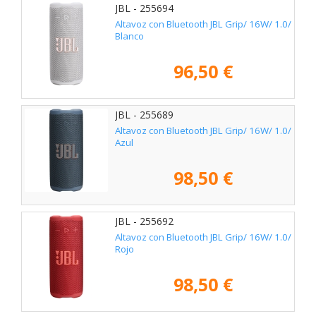
JBL - 255694
Altavoz con Bluetooth JBL Grip/ 16W/ 1.0/
Blanco
96,50 €
JBL - 255689
Altavoz con Bluetooth JBL Grip/ 16W/ 1.0/
Azul
98,50 €
JBL - 255692
Altavoz con Bluetooth JBL Grip/ 16W/ 1.0/
Rojo
98,50 €