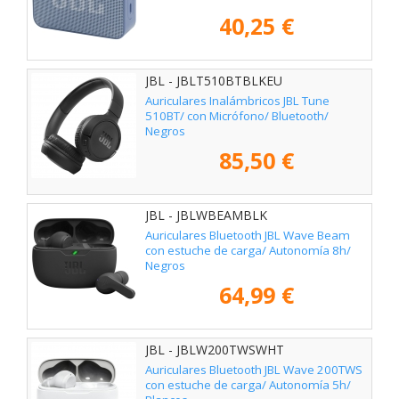
40,25 €
JBL - JBLT510BTBLKEU
Auriculares Inalámbricos JBL Tune
510BT/ con Micrófono/ Bluetooth/
Negros
85,50 €
JBL - JBLWBEAMBLK
Auriculares Bluetooth JBL Wave Beam
con estuche de carga/ Autonomía 8h/
Negros
64,99 €
JBL - JBLW200TWSWHT
Auriculares Bluetooth JBL Wave 200TWS
con estuche de carga/ Autonomía 5h/