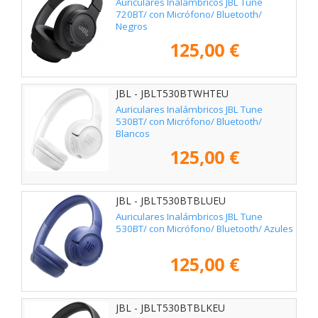
Auriculares Inalámbricos JBL Tune
720BT/ con Micrófono/ Bluetooth/
Negros
125,00 €
JBL - JBLT530BTWHTEU
Auriculares Inalámbricos JBL Tune
530BT/ con Micrófono/ Bluetooth/
Blancos
125,00 €
JBL - JBLT530BTBLUEU
Auriculares Inalámbricos JBL Tune
530BT/ con Micrófono/ Bluetooth/ Azules
125,00 €
JBL - JBLT530BTBLKEU