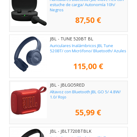
estuche de carga/ Autonomía 10h/
Negros
87,50 €
JBL - TUNE 520BT BL
Auriculares Inalámbricos JBL Tune
520BT/ con Micrófono/ Bluetooth/ Azules
115,00 €
JBL - JBLGO5RED
Altavoz con Bluetooth JBL GO 5/ 4.8W/
1.0/ Rojo
55,99 €
JBL - JBLT720BTBLK