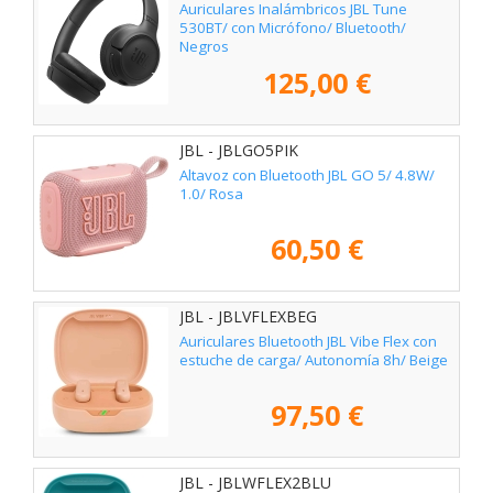
Auriculares Inalámbricos JBL Tune
530BT/ con Micrófono/ Bluetooth/
Negros
125,00 €
JBL - JBLGO5PIK
Altavoz con Bluetooth JBL GO 5/ 4.8W/
1.0/ Rosa
60,50 €
JBL - JBLVFLEXBEG
Auriculares Bluetooth JBL Vibe Flex con
estuche de carga/ Autonomía 8h/ Beige
97,50 €
JBL - JBLWFLEX2BLU