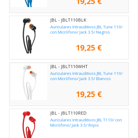
19,25 €
JBL - JBLT110BLK
Auriculares Intrauditivos JBL Tune 110/
con Micrófono/ Jack 3.5/ Negros
19,25 €
JBL - JBLT110WHT
Auriculares Intrauditivos JBL Tune 110/
con Micrófono/ Jack 3.5/ Blancos
19,25 €
JBL - JBLT110RED
Auriculares Intrauditivos JBL T110/ con
Micrófono/ Jack 3.5/ Rojos