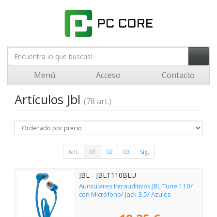
Menú
Acceso
Contacto
Artículos Jbl
(78 art.)
Ant.
01
02
03
Sig.
JBL - JBLT110BLU
Auriculares Intrauditivos JBL Tune 110/
con Micrófono/ Jack 3.5/ Azules