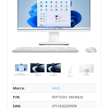
Marca:
ASUS
P/N:
90PT03X1-M04NU0
EAN:
4711636259958