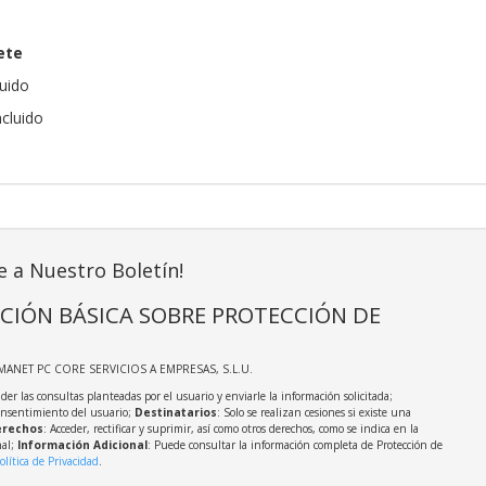
ete
luido
ncluido
e a Nuestro Boletín!
CIÓN BÁSICA SOBRE PROTECCIÓN DE
MANET PC CORE SERVICIOS A EMPRESAS, S.L.U.
der las consultas planteadas por el usuario y enviarle la información solicitada;
onsentimiento del usuario;
Destinatarios
: Solo se realizan cesiones si existe una
rechos
: Acceder, rectificar y suprimir, así como otros derechos, como se indica en la
nal;
Información Adicional
: Puede consultar la información completa de Protección de
olítica de Privacidad
.