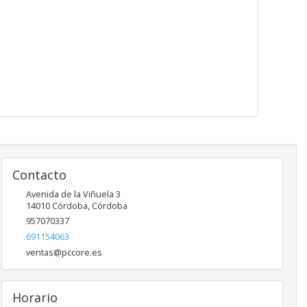
Contacto
Avenida de la Viñuela 3
14010
Córdoba
,
Córdoba
957070337
691154063
ventas@pccore.es
Horario