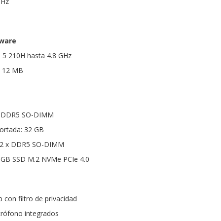
 Hz
dware
e 5 210H hasta 4.8 GHz
: 12 MB
B DDR5 SO-DIMM
rtada: 32 GB
: 2 x DDR5 SO-DIMM
 GB SSD M.2 NVMe PCIe 4.0
con filtro de privacidad
crófono integrados