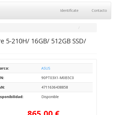
Identifícate
Contacto
re 5-210H/ 16GB/ 512GB SSD/
arca:
ASUS
/N:
90PT03X1-M0B5C0
AN:
4711636438858
sponibilidad:
Disponible
865,00 €