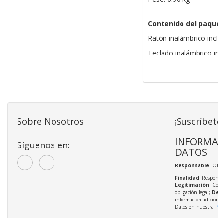
Contenido del paqu
Ratón inalámbrico inc
Teclado inalámbrico i
Sobre Nosotros
¡Suscríbet
INFORMA
Síguenos en:
DATOS
Responsable
: O
Finalidad
: Respon
Legitimación
: C
obligación legal;
De
información adicio
Datos en nuestra
P