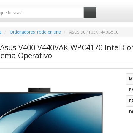
s
Ordenadores Todo en uno
ASUS 90PT03X1-M0B5C0
e Asus V400 V440VAK-WPC4170 Intel Co
stema Operativo
M
P
E
Di