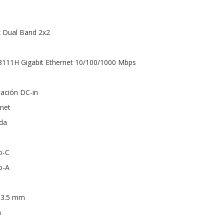
ax Dual Band 2x2
L8111H Gigabit Ethernet 10/100/1000 Mbps
tación DC-in
rnet
ada
a
o-C
o-A
 3.5 mm
n