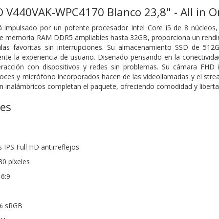
O V440VAK-WPC4170 Blanco 23,8" - All in O
á impulsado por un potente procesador Intel Core i5 de 8 núcleos,
memoria RAM DDR5 ampliables hasta 32GB, proporciona un rendimiento
culas favoritas sin interrupciones. Su almacenamiento SSD de 5
te la experiencia de usuario. Diseñado pensando en la conectivida
nteracción con dispositivos y redes sin problemas. Su cámara FHD i
oces y micrófono incorporados hacen de las videollamadas y el stream
tón inalámbricos completan el paquete, ofreciendo comodidad y libert
nes
 IPS Full HD antirreflejos
80 píxeles
16:9
0% sRGB