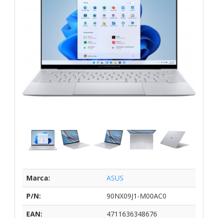
Marca:
ASUS
P/N:
90NX09J1-M00AC0
EAN:
4711636348676