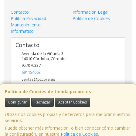
Contacto
Información Legal
Política Privacidad
Política de Cookies
Mantenimiento
Informatico
Contacto
Avenida de la Viñuela 3
14010
Córdoba
,
Córdoba
957070337
691154063
ventas@pccore.es
Política de Cookies de tienda.pccore.es
Horario
Configurar
Rechazar
Aceptar Cookies
10-13:30
Utilizamos cookies propias y de terceros para mejorar nuestros
servicios.
Puede obtener más información, o bien conocer cómo cambiar
Avenida de la Viñuela nº 3, 14010, Córdoba, España. - C.I.F.: B56097777 -
la configuración, en nuestra
Política de Cookies
.
Tfno: 957070337