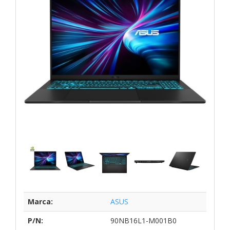
Marca:
ASUS
P/N:
90NB16L1-M001B0