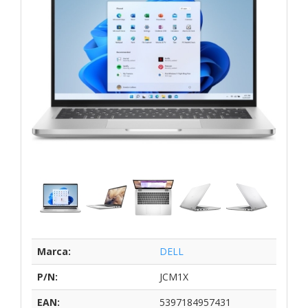
Marca:
DELL
P/N:
JCM1X
EAN:
5397184957431