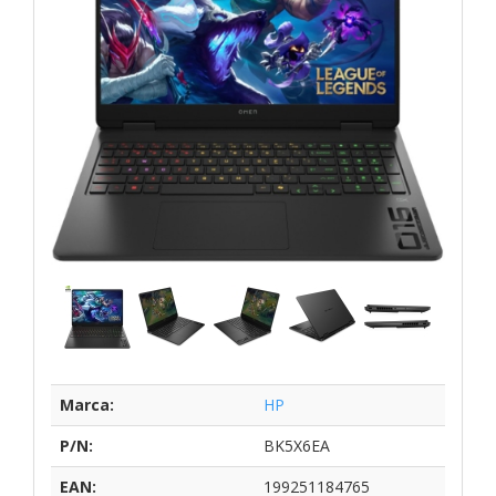
Marca:
HP
P/N:
BK5X6EA
EAN:
199251184765