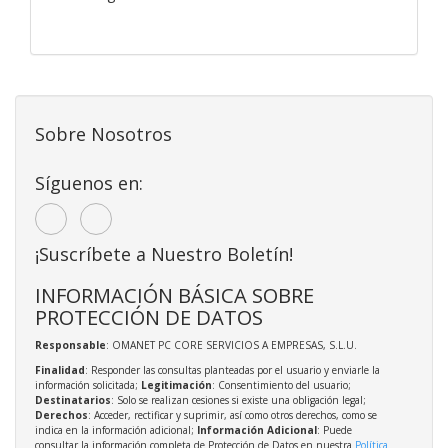
Sobre Nosotros
Síguenos en:
¡Suscríbete a Nuestro Boletín!
INFORMACIÓN BÁSICA SOBRE
PROTECCIÓN DE DATOS
Responsable
: OMANET PC CORE SERVICIOS A EMPRESAS, S.L.U.
Finalidad
: Responder las consultas planteadas por el usuario y enviarle la
información solicitada;
Legitimación
: Consentimiento del usuario;
Destinatarios
: Solo se realizan cesiones si existe una obligación legal;
Derechos
: Acceder, rectificar y suprimir, así como otros derechos, como se
indica en la información adicional;
Información Adicional
: Puede
consultar la información completa de Protección de Datos en nuestra
Política