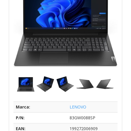
Marca:
LENOVO
P/N:
83GW0088SP
EAN:
199272006909