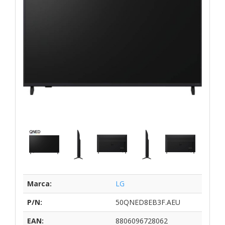
Marca:
LG
P/N:
50QNED8EB3F.AEU
EAN:
8806096728062