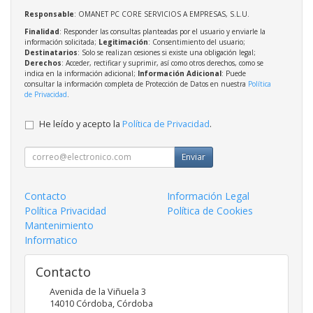
Responsable
: OMANET PC CORE SERVICIOS A EMPRESAS, S.L.U.
Finalidad
: Responder las consultas planteadas por el usuario y enviarle la
información solicitada;
Legitimación
: Consentimiento del usuario;
Destinatarios
: Solo se realizan cesiones si existe una obligación legal;
Derechos
: Acceder, rectificar y suprimir, así como otros derechos, como se
indica en la información adicional;
Información Adicional
: Puede
consultar la información completa de Protección de Datos en nuestra
Política
de Privacidad
.
He leído y acepto la
Política de Privacidad
.
Enviar
Contacto
Información Legal
Política Privacidad
Política de Cookies
Mantenimiento
Informatico
Contacto
Avenida de la Viñuela 3
14010
Córdoba
,
Córdoba