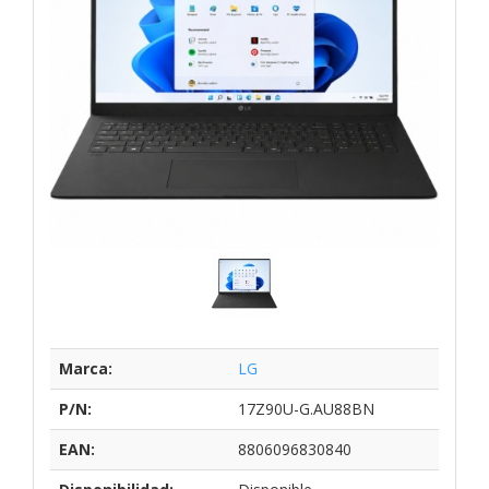
Marca:
LG
P/N:
17Z90U-G.AU88BN
EAN:
8806096830840