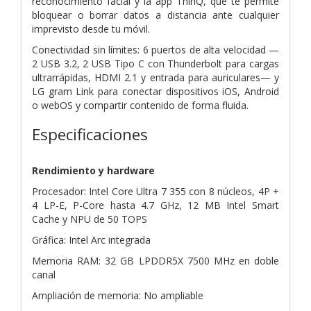
reconocimiento facial y la app ThinQ, que te permite
bloquear o borrar datos a distancia ante cualquier
imprevisto desde tu móvil.
Conectividad sin límites: 6 puertos de alta velocidad —
2 USB 3.2, 2 USB Tipo C con Thunderbolt para cargas
ultrarrápidas, HDMI 2.1 y entrada para auriculares— y
LG gram Link para conectar dispositivos iOS, Android
o webOS y compartir contenido de forma fluida.
Especificaciones
Rendimiento y hardware
Procesador: Intel Core Ultra 7 355 con 8 núcleos, 4P +
4 LP-E, P-Core hasta 4.7 GHz, 12 MB Intel Smart
Cache y NPU de 50 TOPS
Gráfica: Intel Arc integrada
Memoria RAM: 32 GB LPDDR5X 7500 MHz en doble
canal
Ampliación de memoria: No ampliable