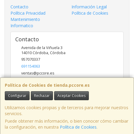
Contacto
Información Legal
Política Privacidad
Política de Cookies
Mantenimiento
Informatico
Contacto
Avenida de la Viñuela 3
14010
Córdoba
,
Córdoba
957070337
691154063
ventas@pccore.es
Política de Cookies de tienda.pccore.es
Horario
Configurar
Rechazar
Aceptar Cookies
10-13:30
Utilizamos cookies propias y de terceros para mejorar nuestros
servicios.
Puede obtener más información, o bien conocer cómo cambiar
Avenida de la Viñuela nº 3, 14010, Córdoba, España. - C.I.F.: B56097777 -
la configuración, en nuestra
Política de Cookies
.
Tfno: 957070337