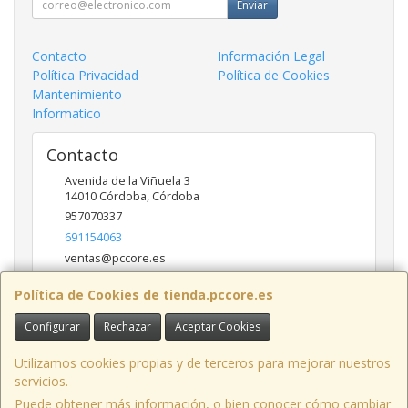
Enviar
Contacto
Información Legal
Política Privacidad
Política de Cookies
Mantenimiento
Informatico
Contacto
Avenida de la Viñuela 3
14010
Córdoba
,
Córdoba
957070337
691154063
ventas@pccore.es
Política de Cookies de tienda.pccore.es
Horario
Configurar
Rechazar
Aceptar Cookies
10-13:30
Utilizamos cookies propias y de terceros para mejorar nuestros
servicios.
Puede obtener más información, o bien conocer cómo cambiar