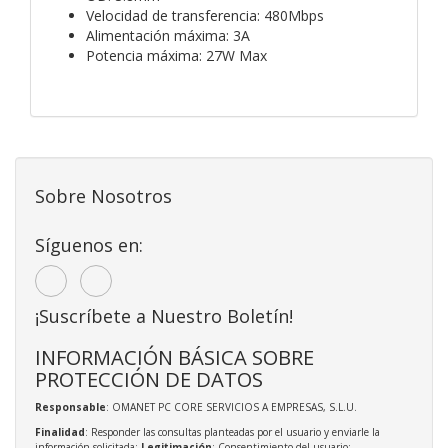
Velocidad de transferencia: 480Mbps
Alimentación máxima: 3A
Potencia máxima: 27W Max
Sobre Nosotros
Síguenos en:
¡Suscríbete a Nuestro Boletín!
INFORMACIÓN BÁSICA SOBRE
PROTECCIÓN DE DATOS
Responsable
: OMANET PC CORE SERVICIOS A EMPRESAS, S.L.U.
Finalidad
: Responder las consultas planteadas por el usuario y enviarle la
información solicitada;
Legitimación
: Consentimiento del usuario;