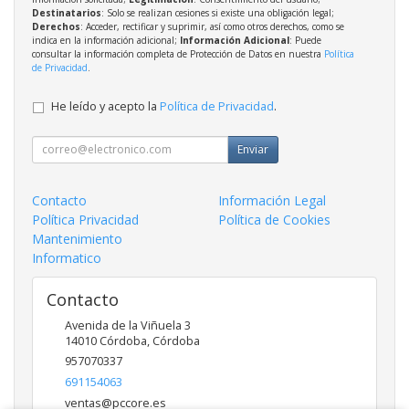
Destinatarios
: Solo se realizan cesiones si existe una obligación legal;
Derechos
: Acceder, rectificar y suprimir, así como otros derechos, como se
indica en la información adicional;
Información Adicional
: Puede
consultar la información completa de Protección de Datos en nuestra
Política
de Privacidad
.
He leído y acepto la
Política de Privacidad
.
Enviar
Contacto
Información Legal
Política Privacidad
Política de Cookies
Mantenimiento
Informatico
Contacto
Avenida de la Viñuela 3
14010
Córdoba
,
Córdoba
957070337
691154063
ventas@pccore.es