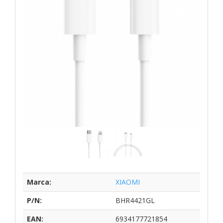
Marca:
XIAOMI
P/N:
BHR4421GL
EAN:
6934177721854