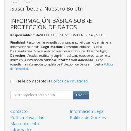
¡Suscríbete a Nuestro Boletín!
INFORMACIÓN BÁSICA SOBRE
PROTECCIÓN DE DATOS
Responsable
: OMANET PC CORE SERVICIOS A EMPRESAS, S.L.U.
Finalidad
: Responder las consultas planteadas por el usuario y enviarle la
información solicitada;
Legitimación
: Consentimiento del usuario;
Destinatarios
: Solo se realizan cesiones si existe una obligación legal;
Derechos
: Acceder, rectificar y suprimir, así como otros derechos, como se
indica en la información adicional;
Información Adicional
: Puede
consultar la información completa de Protección de Datos en nuestra
Política
de Privacidad
.
He leído y acepto la
Política de Privacidad
.
Enviar
Contacto
Información Legal
Política Privacidad
Política de Cookies
Mantenimiento
Informatico