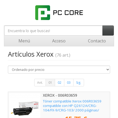
Menú
Acceso
Contacto
Artículos Xerox
(76 art.)
Ant.
01
02
03
Sig.
XEROX - 006R03659
Tóner compatible Xerox 006R03659
compatible con HP Q2612A/CRG-
104/FX-9/CRG-103/ 2000 páginas/
Negro