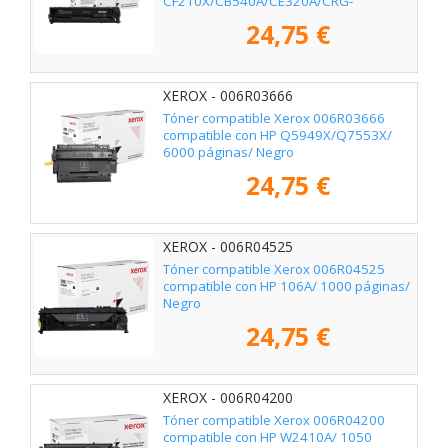
CF210X/CB540A/CE320A/CRG-
116BK/CRG-131BKH/ 2400 páginas/
24,75 €
Negro
XEROX - 006R03666
Tóner compatible Xerox 006R03666
compatible con HP Q5949X/Q7553X/
6000 páginas/ Negro
24,75 €
XEROX - 006R04525
Tóner compatible Xerox 006R04525
compatible con HP 106A/ 1000 páginas/
Negro
24,75 €
XEROX - 006R04200
Tóner compatible Xerox 006R04200
compatible con HP W2410A/ 1050