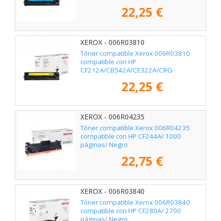
116C/CRG-131C/ 1800 páginas/ Cian
22,25 €
XEROX - 006R03810
Tóner compatible Xerox 006R03810
compatible con HP
CF212A/CB542A/CE322A/CRG-
116Y/CRG-131Y/ 1800 páginas/ Amarillo
22,25 €
XEROX - 006R04235
Tóner compatible Xerox 006R04235
compatible con HP CF244A/ 1000
páginas/ Negro
22,75 €
XEROX - 006R03840
Tóner compatible Xerox 006R03840
compatible con HP CF280A/ 2700
páginas/ Negro