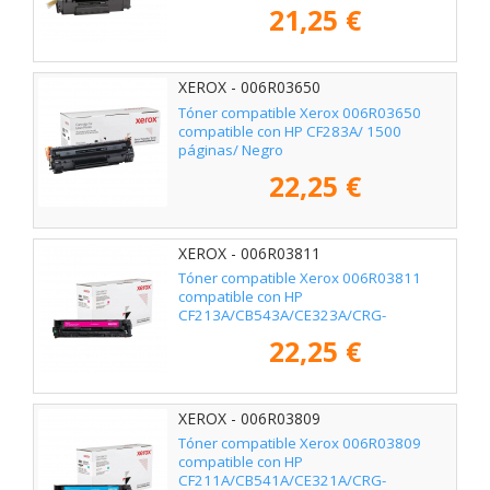
21,25 €
XEROX - 006R03650
Tóner compatible Xerox 006R03650
compatible con HP CF283A/ 1500
páginas/ Negro
22,25 €
XEROX - 006R03811
Tóner compatible Xerox 006R03811
compatible con HP
CF213A/CB543A/CE323A/CRG-
116M/CRG-131M/ 1800 páginas/
22,25 €
Magenta
XEROX - 006R03809
Tóner compatible Xerox 006R03809
compatible con HP
CF211A/CB541A/CE321A/CRG-