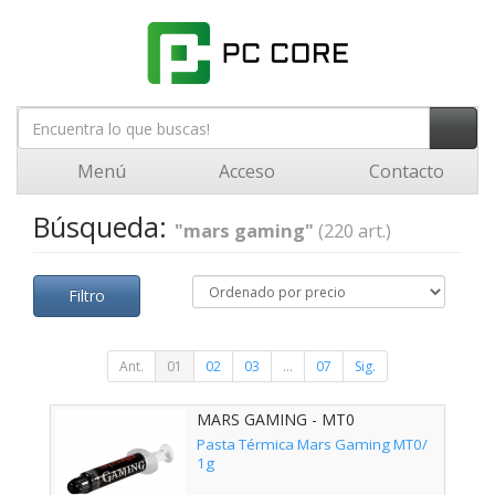
Menú
Acceso
Contacto
Búsqueda:
"mars gaming"
(220 art.)
Filtro
Ant.
01
02
03
...
07
Sig.
MARS GAMING - MT0
Pasta Térmica Mars Gaming MT0/
1g