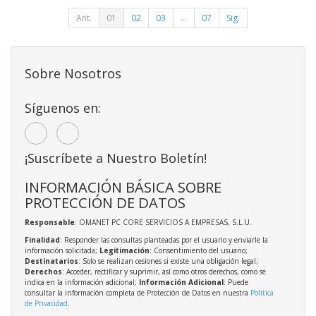
Ant.
01
02
03
...
07
Sig.
Sobre Nosotros
Síguenos en:
¡Suscríbete a Nuestro Boletín!
INFORMACIÓN BÁSICA SOBRE
PROTECCIÓN DE DATOS
Responsable
: OMANET PC CORE SERVICIOS A EMPRESAS, S.L.U.
Finalidad
: Responder las consultas planteadas por el usuario y enviarle la
información solicitada;
Legitimación
: Consentimiento del usuario;
Destinatarios
: Solo se realizan cesiones si existe una obligación legal;
Derechos
: Acceder, rectificar y suprimir, así como otros derechos, como se
indica en la información adicional;
Información Adicional
: Puede
consultar la información completa de Protección de Datos en nuestra
Política
de Privacidad
.